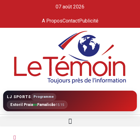
07 août 2026
A Propos
Contact
Publicité
LJ SPORTS
Programme
Estoril Praia
vs
Famalicão
15:15