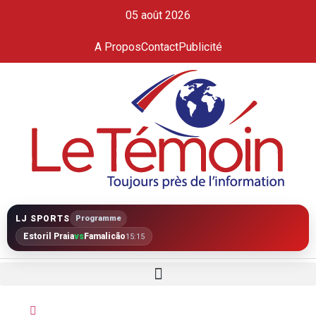
05 août 2026
A Propos
Contact
Publicité
LJ SPORTS
Programme
Estoril Praia
vs
Famalicão
15:15