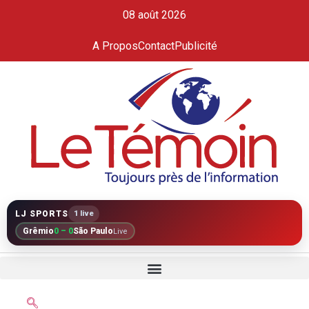
08 août 2026
A Propos
Contact
Publicité
LJ SPORTS
1 live
Grêmio
0 – 0
São Paulo
Live