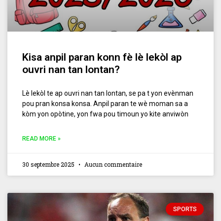
Kisa anpil paran konn fè lè lekòl ap
ouvri nan tan lontan?
Lè lekòl te ap ouvri nan tan lontan, se pa t yon evènman
pou pran konsa konsa. Anpil paran te wè moman sa a
kòm yon opòtine, yon fwa pou timoun yo kite anviwòn
READ MORE »
30 septembre 2025
Aucun commentaire
SPORTS