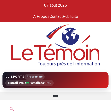
07 août 2026
A Propos
Contact
Publicité
LJ SPORTS
Programme
Estoril Praia
vs
Famalicão
15:15