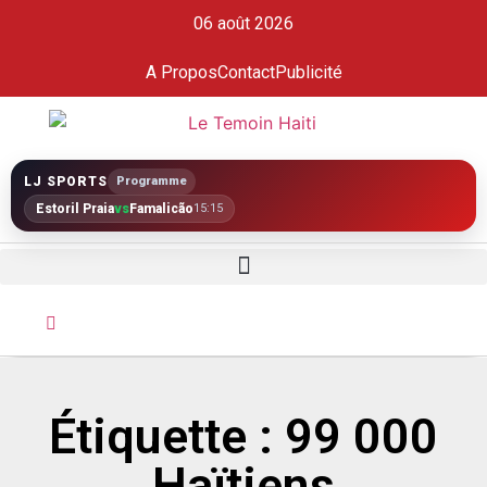
06 août 2026
A Propos
Contact
Publicité
LJ SPORTS
Programme
Estoril Praia
vs
Famalicão
15:15
Étiquette : 99 000
Haïtiens