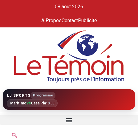
08 août 2026
A Propos
Contact
Publicité
LJ SPORTS
Programme
Marítimo
vs
Casa Pia
10:30