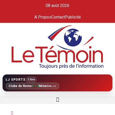
08 août 2026
A Propos
Contact
Publicité
LJ SPORTS
1 live
Clube do Remo
1 – 2
Mineiro
Live