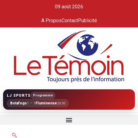
09 août 2026
A Propos
Contact
Publicité
LJ SPORTS
Programme
Botafogo
1 – 1
Fluminense
20:00