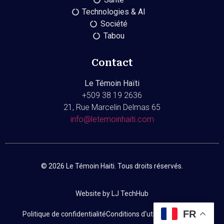
Technologies & AI
Société
Tabou
Contact
Le Témoin Haïti
+509
38 19 2636
21, Rue Marcelin Delmas 65
info@letemoinhaiti.com
© 2026 Le Témoin Haiti. Tous droits réservés.
Website by LJ TechHub
FR
Politique de confidentialité
Conditions d'utilisation
Contact