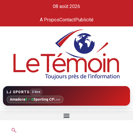
08 août 2026
A Propos
Contact
Publicité
LJ SPORTS
2 live
Amadora
0 – 0
Sporting CP
Live