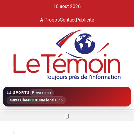
10 août 2026
A Propos
Contact
Publicité
LJ SPORTS
Programme
Santa Clara
vs
CD Nacional
15:15