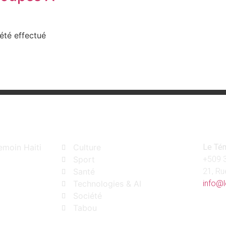
 été effectué
Catégories
Con
emoin Haiti
Culture
Le Tém
Sport
+509
Santé
21, Ru
Technologies & AI
info@l
Société
Tabou