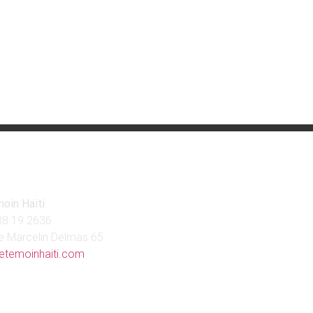
tact
oin Haïti
38 19 2636
e Marcelin Delmas 65
etemoinhaiti.com