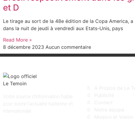
et D
Le tirage au sort de la 48e édition de la Copa America, a
dans la nuit de jeudi à vendredi aux Etats-Unis, pays
Read More »
8 décembre 2023
Aucun commentaire
Liens rapides
A Propos de Le T
Pubilcité
Votre source d’information fiable
Contact
pour suivre l’actualité haïtienne et
Notre équipe
internationale.
Mission et Vision