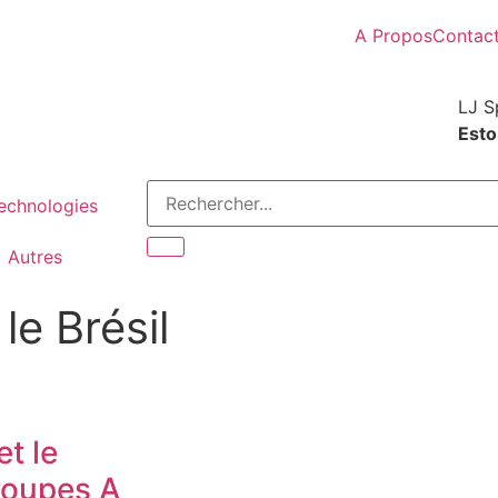
A Propos
Contac
LJ S
Estor
Technologies
Autres
le Brésil
t le
roupes A