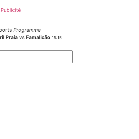
t
Publicité
ports
Programme
il Praia
vs
Famalicão
15:15