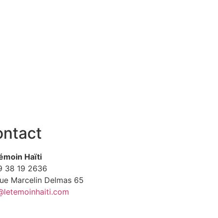
ntact
émoin Haïti
9
38 19 2636
Rue Marcelin Delmas 65
@letemoinhaiti.com