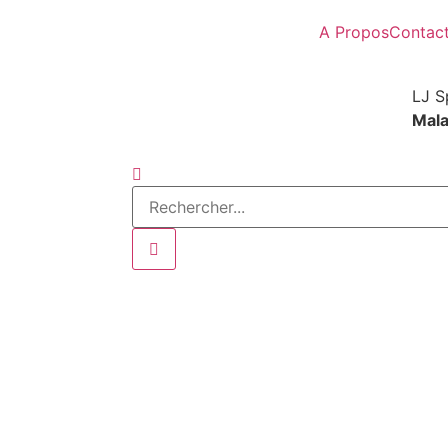
A Propos
Contac
LJ S
Mala