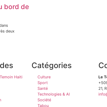
 au bord de
 dans
près deux
ides
Catégories
Co
Temoin Haiti
Culture
Le T
Sport
+50
Santé
21, 
Technologies & AI
info
n
Société
Tabou