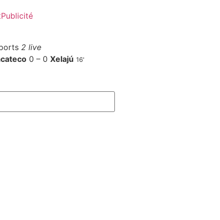
t
Publicité
ports
2 live
cateco
0 – 0
Xelajú
16'