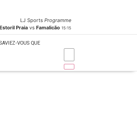
A Propos
Contact
Publicité
LJ Sports
Programme
Estoril Praia
vs
Famalicão
15:15
SAVIEZ-VOUS QUE