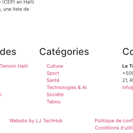
 (CEP) en Haïti
 une liste de
ides
Catégories
Co
Temoin Haiti
Culture
Le T
Sport
+50
Santé
21, 
Technologies & AI
info
n
Société
Tabou
Website by LJ TechHub
Politique de conf
Conditions d'util