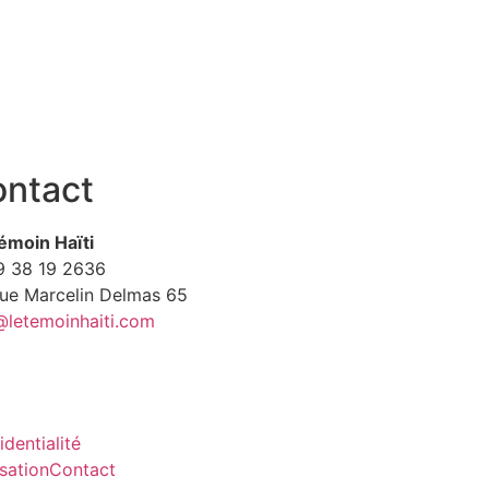
ntact
émoin Haïti
9
38 19 2636
Rue Marcelin Delmas 65
@letemoinhaiti.com
identialité
isation
Contact