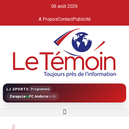
06 août 2026
A Propos
Contact
Publicité
LJ SPORTS
Programme
Zaragoza
vs
FC Andorra
14:00