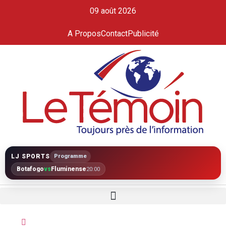
09 août 2026
A Propos
Contact
Publicité
LJ SPORTS
Programme
Botafogo
vs
Fluminense
20:00