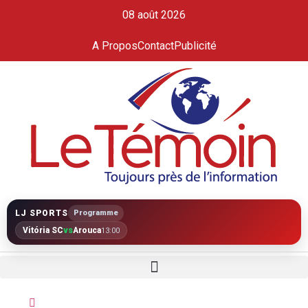
08 août 2026
A Propos
Contact
Publicité
LJ SPORTS
Programme
Vitória SC
vs
Arouca
13:00