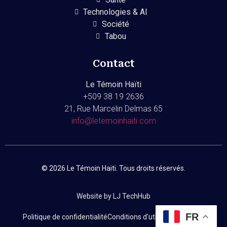
Technologies & AI
Société
Tabou
Contact
Le Témoin Haïti
+509
38 19 2636
21, Rue Marcelin Delmas 65
info@letemoinhaiti.com
© 2026 Le Témoin Haiti. Tous droits réservés.
Website by LJ TechHub
FR
Politique de confidentialité
Conditions d'utilisation
Contact