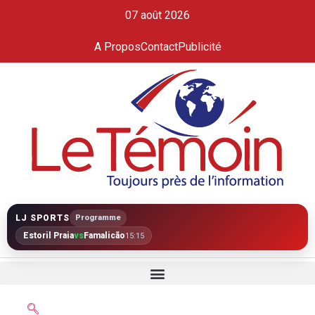
07 août 2026
A Propos
Contact
Publicité
LJ SPORTS
Programme
Estoril Praia
vs
Famalicão
15:15