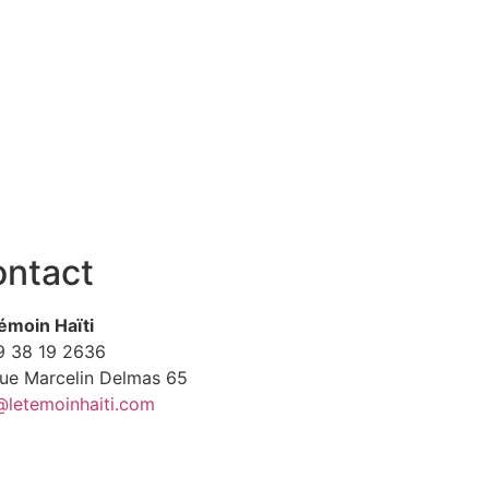
ntact
émoin Haïti
9
38 19 2636
Rue Marcelin Delmas 65
@letemoinhaiti.com