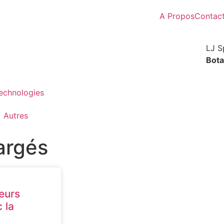
A Propos
Contac
LJ S
Bota
Technologies
Autres
argés
leurs
 la