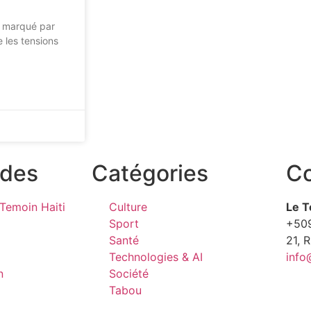
e, marqué par
 les tensions
ides
Catégories
Co
Temoin Haiti
Culture
Le T
Sport
+50
Santé
21, 
Technologies & AI
info
n
Société
Tabou