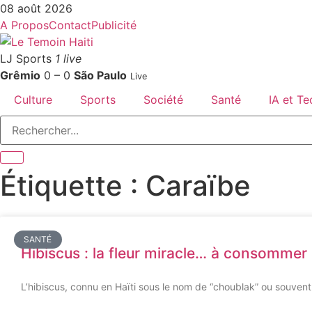
08 août 2026
A Propos
Contact
Publicité
LJ Sports
1 live
Grêmio
0 – 0
São Paulo
Live
Culture
Sports
Société
Santé
IA et T
Étiquette : Caraïbe
SANTÉ
Hibiscus : la fleur miracle… à consommer 
L’hibiscus, connu en Haïti sous le nom de “choublak” ou souvent u