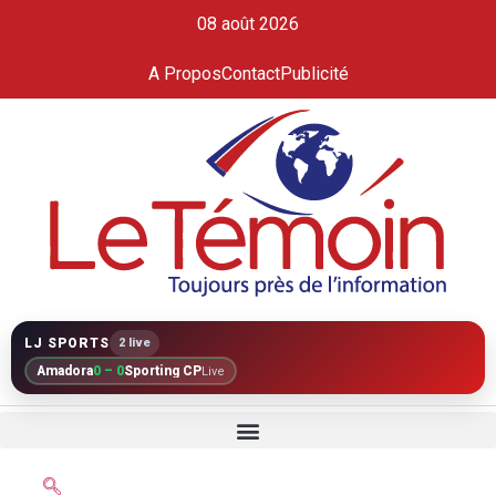
08 août 2026
A Propos
Contact
Publicité
LJ SPORTS
2 live
Amadora
0 – 0
Sporting CP
Live