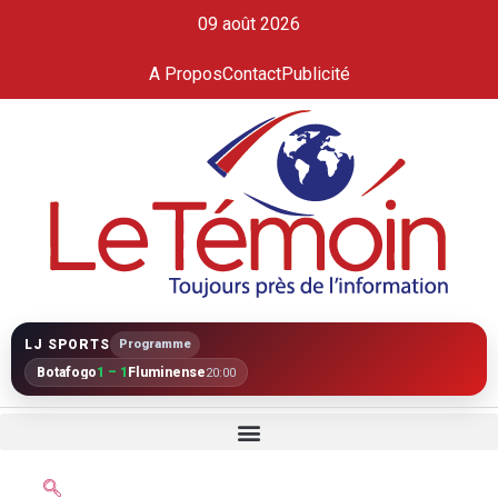
09 août 2026
A Propos
Contact
Publicité
LJ SPORTS
Programme
Botafogo
1 – 1
Fluminense
20:00