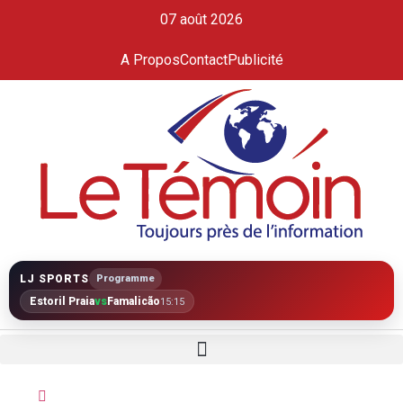
07 août 2026
A Propos
Contact
Publicité
LJ SPORTS
Programme
Estoril Praia
vs
Famalicão
15:15