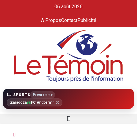
06 août 2026
A Propos
Contact
Publicité
LJ SPORTS
Programme
Zaragoza
vs
FC Andorra
14:00