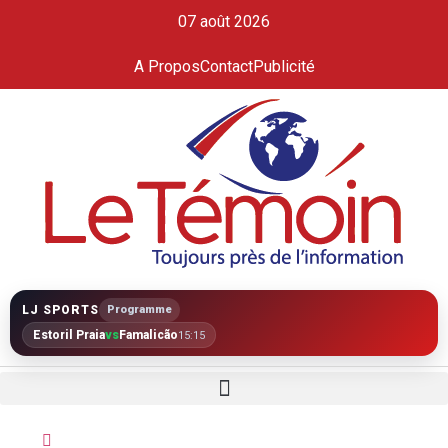
07 août 2026
A Propos
Contact
Publicité
LJ SPORTS
Programme
Estoril Praia
vs
Famalicão
15:15