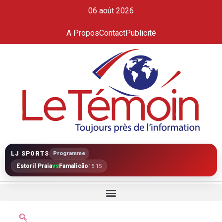
06 août 2026
A Propos
Contact
Publicité
LJ SPORTS
Programme
Estoril Praia
vs
Famalicão
15:15