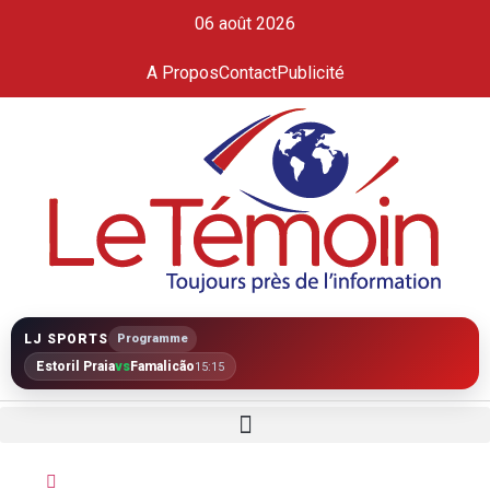
06 août 2026
A Propos
Contact
Publicité
LJ SPORTS
Programme
Estoril Praia
vs
Famalicão
15:15