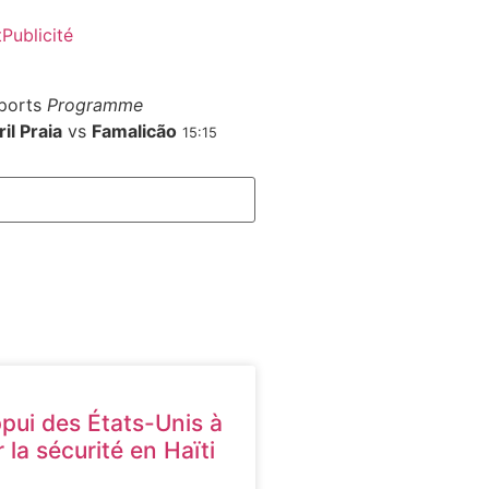
t
Publicité
ports
Programme
il Praia
vs
Famalicão
15:15
ppui des États-Unis à
 la sécurité en Haïti