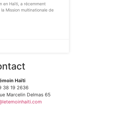
in en Haïti, a récemment
la Mission multinationale de
ntact
émoin Haïti
9
38 19 2636
Rue Marcelin Delmas 65
@letemoinhaiti.com