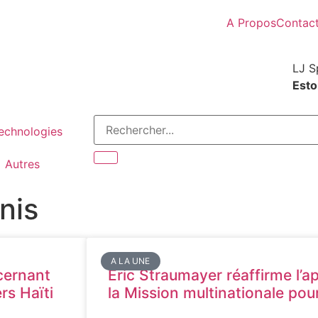
A Propos
Contac
LJ S
Estor
Technologies
Autres
nis
A LA UNE
ncernant
Eric Straumayer réaffirme l’a
rs Haïti
la Mission multinationale pour