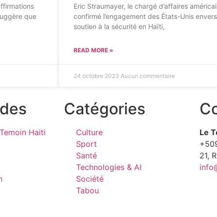
ffirmations
Eric Straumayer, le chargé d’affaires américa
suggère que
confirmé l’engagement des États-Unis envers 
soutien à la sécurité en Haïti,
READ MORE »
24 octobre 2023
Aucun commentaire
ides
Catégories
Co
Temoin Haiti
Culture
Le T
Sport
+50
Santé
21, 
Technologies & AI
info
n
Société
Tabou