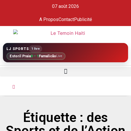
07 août 2026
A Propos
Contact
Publicité
LJ SPORTS
1 live
Estoril Praia
0 – 1
Famalicão
Live
Étiquette : des
Sports et de l’Action