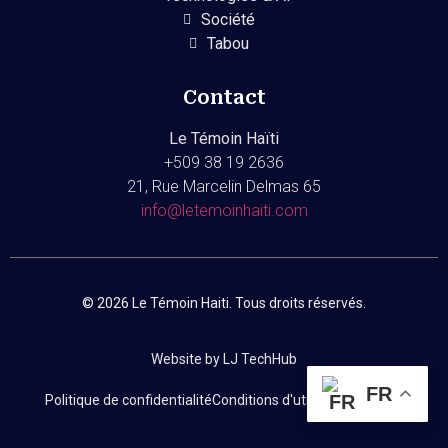
Société
Tabou
Contact
Le Témoin Haïti
+509
38 19 2636
21, Rue Marcelin Delmas 65
info@letemoinhaiti.com
© 2026 Le Témoin Haiti. Tous droits réservés.
Website by LJ TechHub
FR
Politique de confidentialité
Conditions d'utilisation
Contact