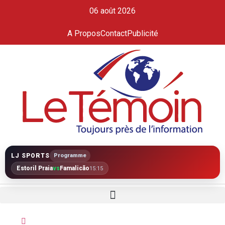
06 août 2026
A Propos
Contact
Publicité
LJ SPORTS
Programme
Estoril Praia
vs
Famalicão
15:15