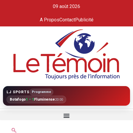
09 août 2026
A Propos
Contact
Publicité
LJ SPORTS
Programme
Botafogo
1 – 1
Fluminense
20:00