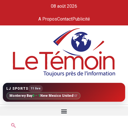
08 août 2026
A Propos
Contact
Publicité
LJ SPORTS
11 live
Monterey Bay
0 – 1
New Mexico United
10'