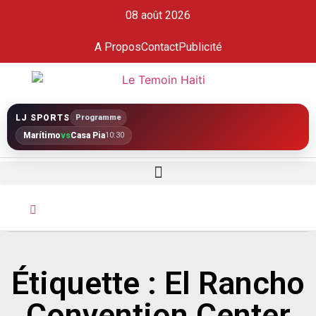
08 août 2026
A Propos
Contact
Publicité
LJ SPORTS
Programme
Marítimo
vs
Casa Pia
10:30
Étiquette : El Rancho
Convention Center