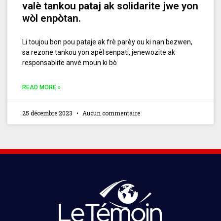
valè tankou pataj ak solidarite jwe yon
wòl enpòtan.
Li toujou bon pou pataje ak frè parèy ou ki nan bezwen,
sa rezone tankou yon apèl senpati, jenewozite ak
responsablite anvè moun ki bò
READ MORE »
25 décembre 2023
Aucun commentaire