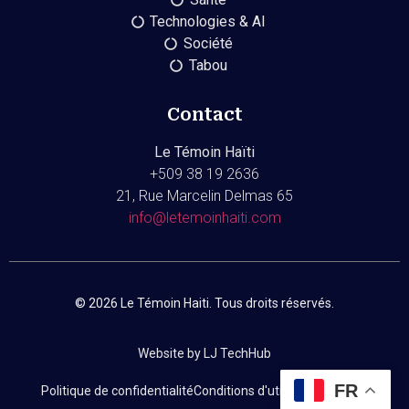
Technologies & AI
Société
Tabou
Contact
Le Témoin Haïti
+509
38 19 2636
21, Rue Marcelin Delmas 65
info@letemoinhaiti.com
© 2026 Le Témoin Haiti. Tous droits réservés.
Website by LJ TechHub
FR
Politique de confidentialité
Conditions d'utilisation
Contact