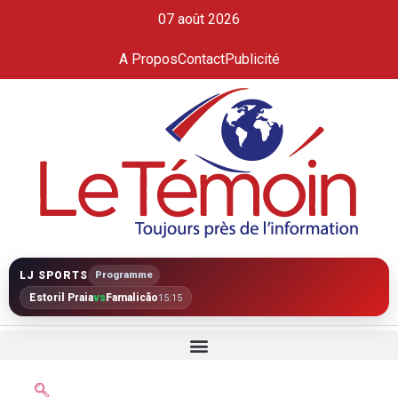
07 août 2026
A Propos
Contact
Publicité
LJ SPORTS
Programme
Estoril Praia
vs
Famalicão
15:15