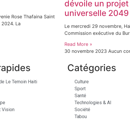
dévoile un projet
universelle 2049
Evenie Rose Thafaina Saint
e 2024. La
Le mercredi 29 novembre, Haït
Commission exécutive du Burea
Read More »
30 novembre 2023
Aucun co
rapides
Catégories
de Le Temoin Haiti
Culture
Sport
Santé
ipe
Technologies & AI
 Vision
Société
Tabou