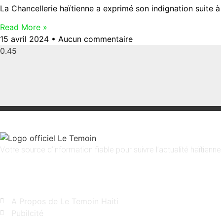
La Chancellerie haïtienne a exprimé son indignation suite à
Read More »
15 avril 2024
Aucun commentaire
Votre source d’information fiable pour suivre l’actualité haïtienne
Liens rapides
A Propos de Le Temoin Haiti
Pubilcité