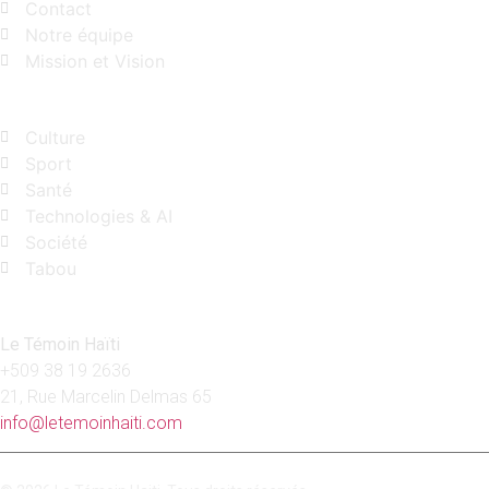
Contact
Notre équipe
Mission et Vision
Catégories
Culture
Sport
Santé
Technologies & AI
Société
Tabou
Contact
Le Témoin Haïti
+509
38 19 2636
21, Rue Marcelin Delmas 65
info@letemoinhaiti.com