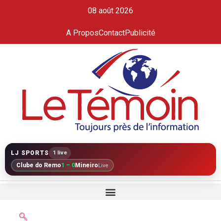
08 août 2026
A Propos
Contact
Publicité
LJ SPORTS
1 live
Clube do Remo
1 – 0
Mineiro
Live