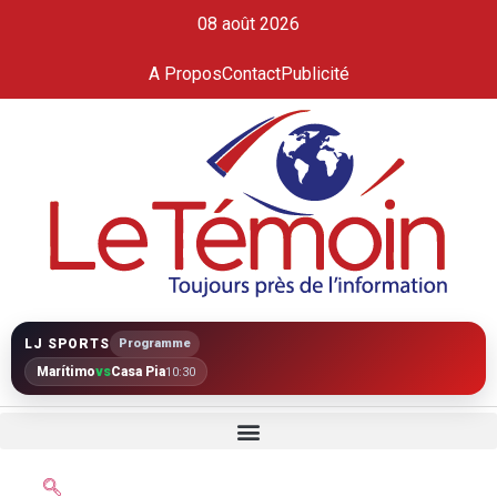
08 août 2026
A Propos
Contact
Publicité
LJ SPORTS
Programme
Marítimo
vs
Casa Pia
10:30