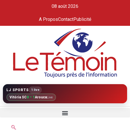
08 août 2026
A Propos
Contact
Publicité
LJ SPORTS
1 live
Vitória SC
0 – 1
Arouca
Live