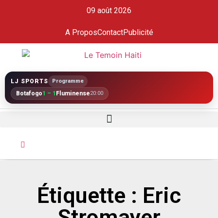
09 août 2026
A Propos
Contact
Publicité
LJ SPORTS
Programme
Botafogo
1 – 1
Fluminense
20:00
Étiquette : Eric
Stromayer