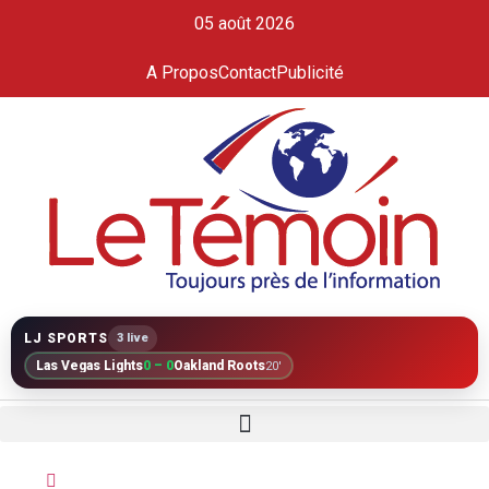
05 août 2026
A Propos
Contact
Publicité
LJ SPORTS
3 live
Las Vegas Lights
0 – 0
Oakland Roots
20'