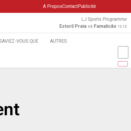
A Propos
Contact
Publicité
LJ Sports
Programme
Estoril Praia
vs
Famalicão
15:15
SAVIEZ-VOUS QUE
AUTRES
ent