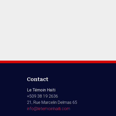
Contact
Le Témoin Haïti
+509
38 19 2636
21, Rue Marcelin Delmas 65
info@letemoinhaiti.com