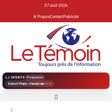
07 août 2026
A Propos
Contact
Publicité
LJ SPORTS
Programme
Estoril Praia
vs
Famalicão
15:15