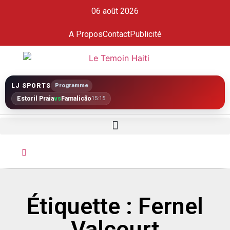
06 août 2026
A Propos
Contact
Publicité
LJ SPORTS
Programme
Estoril Praia
vs
Famalicão
15:15
Étiquette : Fernel
Valcourt