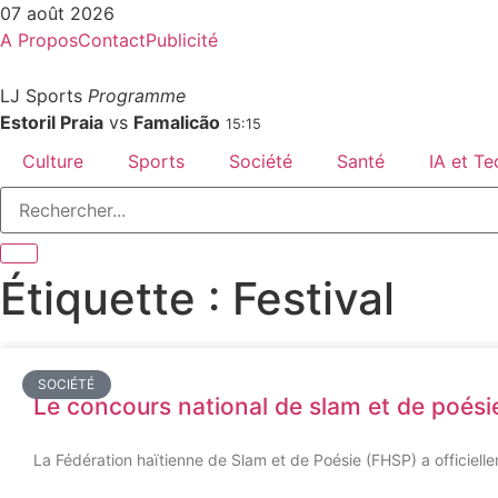
07 août 2026
A Propos
Contact
Publicité
LJ Sports
Programme
Estoril Praia
vs
Famalicão
15:15
Culture
Sports
Société
Santé
IA et T
Étiquette : Festival
SOCIÉTÉ
Le concours national de slam et de poésie
La Fédération haïtienne de Slam et de Poésie (FHSP) a officiell