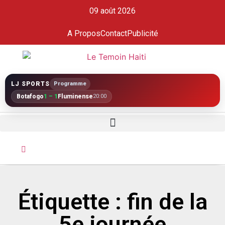
09 août 2026
A Propos
Contact
Publicité
LJ SPORTS
Programme
Botafogo
1 – 1
Fluminense
20:00
Étiquette : fin de la
5e journée