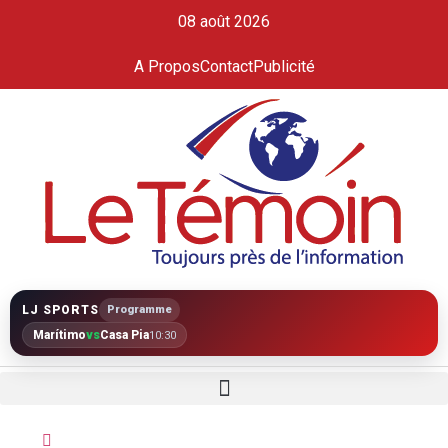
08 août 2026
A Propos
Contact
Publicité
LJ SPORTS
Programme
Marítimo
vs
Casa Pia
10:30