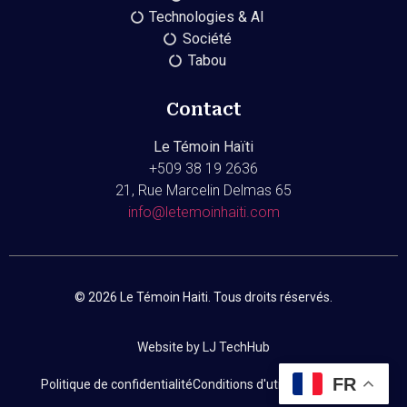
Technologies & AI
Société
Tabou
Contact
Le Témoin Haïti
+509
38 19 2636
21, Rue Marcelin Delmas 65
info@letemoinhaiti.com
© 2026 Le Témoin Haiti. Tous droits réservés.
Website by LJ TechHub
FR
Politique de confidentialité
Conditions d'utilisation
Contact