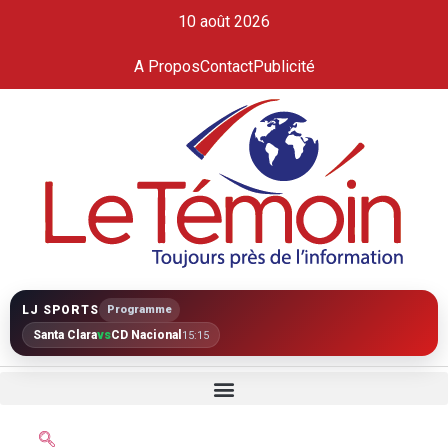
10 août 2026
A Propos
Contact
Publicité
LJ SPORTS
Programme
Santa Clara
vs
CD Nacional
15:15