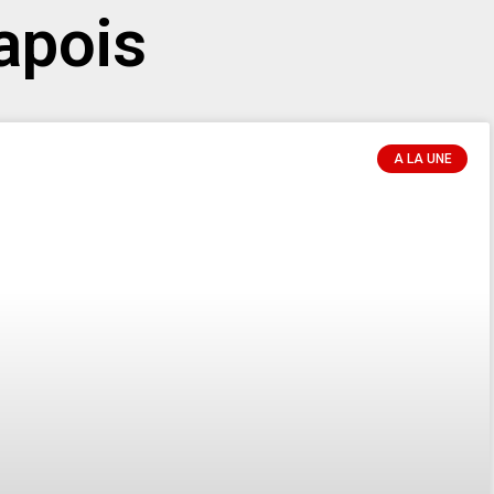
apois
A LA UNE