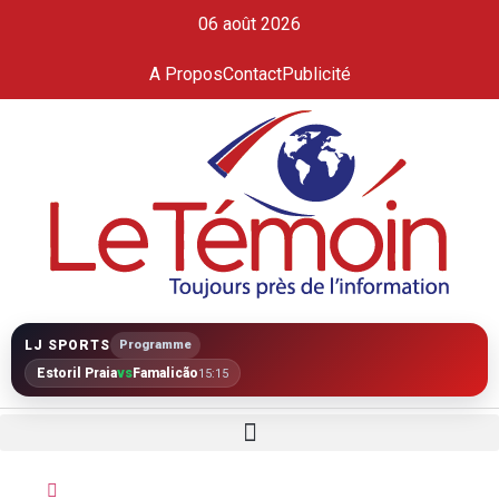
06 août 2026
A Propos
Contact
Publicité
LJ SPORTS
Programme
Estoril Praia
vs
Famalicão
15:15