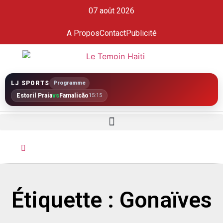
07 août 2026
A Propos
Contact
Publicité
LJ SPORTS
Programme
Estoril Praia
vs
Famalicão
15:15
Étiquette : Gonaïves